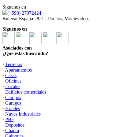
Síguenos en
(+598) 27072424
Bulevar España 2821 - Pocitos, Montevideo.
Síguenos en
Asociados con
¿Qué estás buscando?
·
Terrenos
·
Apartamentos
·
Casas
·
Oficinas
·
Locales
·
Edificios comerciales
·
Campos
·
Garages
·
Hoteles
·
Naves Industriales
·
PHs
·
Depositos
·
Chacra
·
Galpones