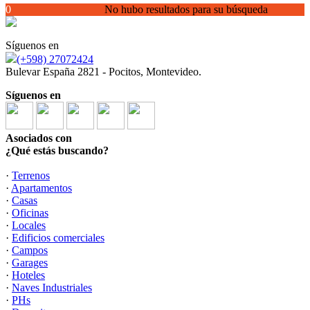
0
No hubo resultados para su búsqueda
Síguenos en
(+598) 27072424
Bulevar España 2821 - Pocitos, Montevideo.
Síguenos en
Asociados con
¿Qué estás buscando?
·
Terrenos
·
Apartamentos
·
Casas
·
Oficinas
·
Locales
·
Edificios comerciales
·
Campos
·
Garages
·
Hoteles
·
Naves Industriales
·
PHs