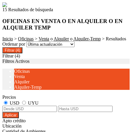
15 Resultados de búsqueda
OFICINAS EN VENTA O EN ALQUILER O EN
ALQUILER TEMP
Inicio
>
Oficinas
>
Venta
o
Alquiler
o
Alquiler-Temp
> Resultados
Ordenar por
Filtrar
(4)
Filtrar
(4)
Filtros Activos
Oficinas
Venta
Alquiler
Alquiler-Temp
Precios
USD
UYU
Aplicar
Apto crédito
Ubicación
Cantidad de Ambientes