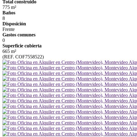
Total construido
775 m²
Baños
8
Disposición
Frente
Gastos comunes
0
Superficie cubierta
665 m²
(REF. COF7558522)