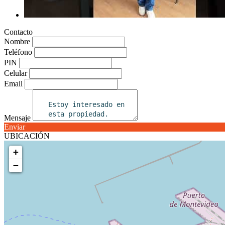
Contacto
Nombre
Teléfono
PIN
Celular
Email
Mensaje
Enviar
UBICACIÓN
+
−