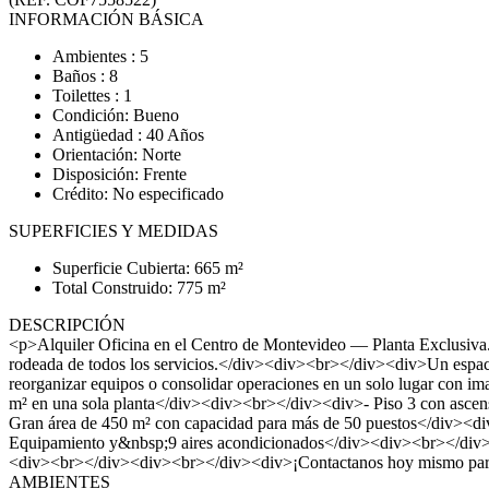
INFORMACIÓN BÁSICA
Ambientes : 5
Baños : 8
Toilettes : 1
Condición: Bueno
Antigüedad : 40 Años
Orientación: Norte
Disposición: Frente
Crédito: No especificado
SUPERFICIES Y MEDIDAS
Superficie Cubierta: 665 m²
Total Construido: 775 m²
DESCRIPCIÓN
<p>Alquiler Oficina en el Centro de Montevideo — Planta Exclusiva.
rodeada de todos los servicios.</div><div><br></div><div>Un espacio
reorganizar equipos o consolidar operaciones en un solo lugar con
m² en una sola planta</div><div><br></div><div>- Piso 3 con asc
Gran área de 450 m² con capacidad para más de 50 puestos</div><
Equipamiento y&nbsp;9 aires acondicionados</div><div><br></div>
<div><br></div><div><br></div><div>¡Contactanos hoy mismo para
AMBIENTES