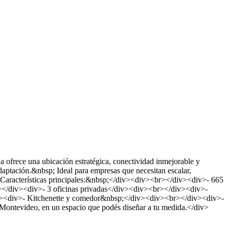
ofrece una ubicación estratégica, conectividad inmejorable y
aptación.&nbsp; Ideal para empresas que necesitan escalar,
>Características principales:&nbsp;</div><div><br></div><div>- 665
</div><div>- 3 oficinas privadas</div><div><br></div><div>-
v><div>- Kitchenette y comedor&nbsp;</div><div><br></div><div>-
ntevideo, en un espacio que podés diseñar a tu medida.</div>