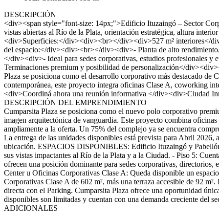
DESCRIPCIÓN
<div><span style="font-size: 14px;">Edificio Ituzaingó – Sector Co
vistas abiertas al Río de la Plata, orientación estratégica, altura 
<div>Superficies:</div><div><br></div><div>527 m² interiores</d
del espacio:</div><div><br></div><div>- Planta de alto rendimiento,
</div><div>- Ideal para sedes corporativas, estudios profesionales 
Terminaciones premium y posibilidad de personalización</div><d
Plaza se posiciona como el desarrollo corporativo más destacado de Ci
contemporánea, este proyecto integra oficinas Clase A, coworking 
<div>Coordiná ahora una reunión informativa </div><div>Ciudad In
DESCRIPCIÓN DEL EMPRENDIMIENTO
Cumparsita Plaza se posiciona como el nuevo polo corporativo premium 
imagen arquitectónica de vanguardia. Este proyecto combina oficinas 
ampliamente a la oferta. Un 75% del complejo ya se encuentra comprom
La entrega de las unidades disponibles está prevista para Abril 2026, 
ubicación. ESPACIOS DISPONIBLES: Edificio Ituzaingó y Pabellón Brec
sus vistas impactantes al Río de la Plata y a la Ciudad. - Piso 5: Cu
ofrecen una posición dominante para sedes corporativas, directorios, 
Center u Oficinas Corporativas Clase A: Queda disponible un espacio s
Corporativas Clase A de 602 m², más una terraza accesible de 92 m². Es
directa con el Parking. Cumparsita Plaza ofrece una oportunidad única
disponibles son limitadas y cuentan con una demanda creciente del sec
ADICIONALES