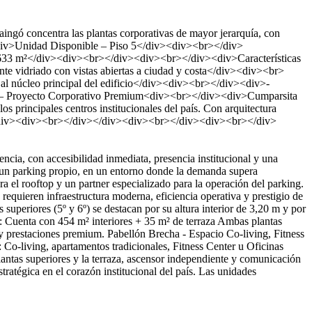
ngó concentra las plantas corporativas de mayor jerarquía, con
iv><div>Unidad Disponible – Piso 5</div><div><br></div>
 633 m²</div><div><br></div><div><br></div><div>Características
te vidriado con vistas abiertas a ciudad y costa</div><div><br>
 al núcleo principal del edificio</div><div><br></div><div>-
 – Proyecto Corporativo Premium<div><br></div><div>Cumparsita
s principales centros institucionales del país. Con arquitectura
as.</div><div><br></div></div><div><br></div><div><br></div>
cia, con accesibilidad inmediata, presencia institucional y una
y un parking propio, en un entorno donde la demanda supera
el rooftop y un partner especializado para la operación del parking.
requieren infraestructura moderna, eficiencia operativa y prestigio de
eriores (5º y 6º) se destacan por su altura interior de 3,20 m y por
e): Cuenta con 454 m² interiores + 35 m² de terraza Ambas plantas
 y prestaciones premium. Pabellón Brecha - Espacio Co-living, Fitness
 Co-living, apartamentos tradicionales, Fitness Center u Oficinas
lantas superiores y la terraza, ascensor independiente y comunicación
ratégica en el corazón institucional del país. Las unidades