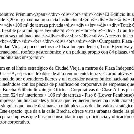
rporativo Premium</span></div><div><br></div><div>El Edificio Ituzai
interior de 3,20 m y máxima presencia institucional.</div><div><br></d
iv><div>106 m² de terraza privada</div><div><br></div><div>Total:
 flexible para múltiples layouts</div><div><br></div><div>- Gran fren
y empresas multinacionales</div><div><br></div><div>- Acceso directo
iv><br></div><div><br></div><div><br></div><div>Cumparsita Plaza
udad Vieja, a pocos metros de Plaza Independencia, Torre Ejecutiva y lo
internacional, rooftop gastronómico y un parking propio con 84 plaz
mobiliaria&nbsp;</div>
en el límite estratégico de Ciudad Vieja, a metros de Plaza Independen
Clase A, espacios flexibles de alto rendimiento, terrazas corporativas 
etido por operadores líderes y un operador gastronómico nacional para 
alineándose con los plazos de planificación corporativa de empresas que 
ha Edificio Ituzaingó: Oficinas Corporativas de Clase A Los pisos sup
enta con 524 m² interiores + 106 m² de terraza - Piso 6 (Lower Penthous
empresas multinacionales y firmas que requieren presencia institucional
ingular que puede destinarse a múltiples usos de alto valor estratégico:
te espacio, que da a la calle Brecha, ofrece vistas urbanas desde las p
 para empresas que buscan consolidar imagen, eficiencia y ubicación est
tor corporativo.