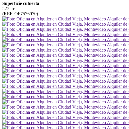
Superficie cubierta
527 m²
(REF. OF7576970)