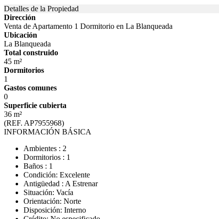
Detalles de la Propiedad
Dirección
Venta de Apartamento 1 Dormitorio en La Blanqueada
Ubicación
La Blanqueada
Total construido
45 m²
Dormitorios
1
Gastos comunes
0
Superficie cubierta
36 m²
(REF. AP7955968)
INFORMACIÓN BÁSICA
Ambientes : 2
Dormitorios : 1
Baños : 1
Condición: Excelente
Antigüedad : A Estrenar
Situación: Vacía
Orientación: Norte
Disposición: Interno
Crédito: No especificado