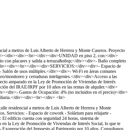
al a metros de Luis Alberto de Herrera y Monte Caseros. Proyecto
iv><br></div><div><br></div><div>UNIDAD en piso 2, con:</div>
o con placares y salida a terraza&nbsp;</div><div>- Baño completo
600</div><div><br></div><div>SERVICIOS:</div><div>- Espacio de
 Salón de usos múltiples.</div><div>- Wi-Fi en áreas comunes
onitoreo y cerraduras inteligentes.</div><div>Acceso a las
o amparado en la Ley de Promoción de Viviendas de Interés
ción del IRAE/IRPF por 10 años en las rentas de alquiler.</div>
v><div>- Gastos de Ocupación: 4% (no incluidos en el precio)</div>
liaria.</div><div><br></div> <br>
alle residencial a metros de Luis Alberto de Herrera y Monte
s. Servicios: - Espacio de cowork - Solárium para relajarte -
 El edificio cuenta con seguridad 24 horas, sistema de
o en la Ley de Promoción de Viviendas de Interés Social, lo que te
. - Exoneración del Impuesto al Patrimonio por 10 años. Consultanos