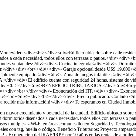
tevideo.<div><br></div><div>Edificio ubicado sobre calle residenci
eñados a cada necesidad, todos ellos con terrazas o patios.</div><d
ndes ventanales</div><div>- Cocina integrada</div><div>- Dormitori
o-calor.</div><div><br></div><div>- Garaje opcional desde U$S 19.
otalmente equipado</div><div>- Zona de juegos infantiles</div><div>-
iv>El edificio cuenta con seguridad 24 horas, sistema de video/m
div><div><br></div><div>BENEFICIO TRIBUTARIOS:</div><div>Proyect
:</div><div><br></div><div>- Exoneración del ITP.</div><div>- Exonera
div><br></div><div><br></div><div>- Precio publicado: Contado </di
recibir más información!</div><div>Te esperamos en Ciudad Inmobi
on mayor crecimiento y potencial de la ciudad. Edificio ubicado sobre c
ormitorios diseñados a cada necesidad, todos ellos con terrazas o patio
sos múltiples. - Wi-Fi en áreas comunes tienen Seguridad y Tecnología:
ipales con tag, huella o código. Beneficio Tributarios: Proyecto amparad
ITP. - Exoneración del IRAE/IRPF por 10 años en las rentas de alquiler