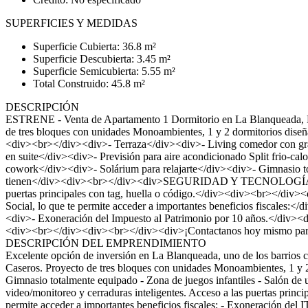
SUPERFICIES Y MEDIDAS
Superficie Cubierta: 36.8 m²
Superficie Descubierta: 3.45 m²
Superficie Semicubierta: 5.55 m²
Total Construido: 45.8 m²
DESCRIPCIÓN
ESTRENE - Venta de Apartamento 1 Dormitorio en La Blanqueada, Mon
de tres bloques con unidades Monoambientes, 1 y 2 dormitorios dis
<div><br></div><div>- Terraza</div><div>- Living comedor con gra
en suite</div><div>- Previsión para aire acondicionado Split fri
cowork</div><div>- Solárium para relajarte</div><div>- Gimnasio t
tienen</div><div><br></div><div>SEGURIDAD Y TECNOLOGÍA:</div><d
puertas principales con tag, huella o código.</div><div><br></
Social, lo que te permite acceder a importantes beneficios fiscales
<div>- Exoneración del Impuesto al Patrimonio por 10 años.</div><
<div><br></div><div><br></div><div>¡Contactanos hoy mismo para 
DESCRIPCIÓN DEL EMPRENDIMIENTO
Excelente opción de inversión en La Blanqueada, uno de los barrios c
Caseros. Proyecto de tres bloques con unidades Monoambientes, 1 y 2 d
Gimnasio totalmente equipado - Zona de juegos infantiles - Salón de u
video/monitoreo y cerraduras inteligentes. Acceso a las puertas princ
permite acceder a importantes beneficios fiscales: - Exoneración del 