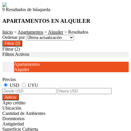
9 Resultados de búsqueda
APARTAMENTOS EN ALQUILER
Inicio
>
Apartamentos
>
Alquiler
> Resultados
Ordenar por
Filtrar
(2)
Filtrar
(2)
Filtros Activos
Apartamentos
Alquiler
Precios
USD
UYU
Aplicar
Apto crédito
Ubicación
Cantidad de Ambientes
Dormitorios
Antigüedad
Superficie Cubierta