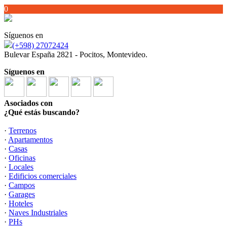
0
Síguenos en
(+598) 27072424
Bulevar España 2821 - Pocitos, Montevideo.
Síguenos en
Asociados con
¿Qué estás buscando?
·
Terrenos
·
Apartamentos
·
Casas
·
Oficinas
·
Locales
·
Edificios comerciales
·
Campos
·
Garages
·
Hoteles
·
Naves Industriales
·
PHs